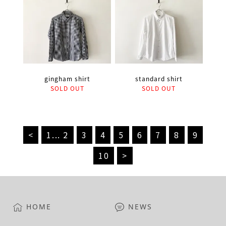
gingham shirt
standard shirt
SOLD OUT
SOLD OUT
<
1
...
2
3
4
5
6
7
8
9
10
>
HOME
NEWS