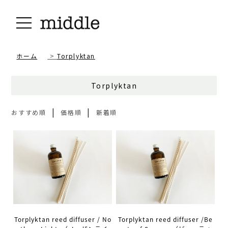
ホーム
>
Torplyktan
Torplyktan
|
|
おすすめ順
価格順
新着順
Torplyktan reed diffuser / No
Torplyktan reed diffuser /Be