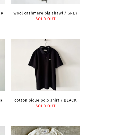
CK
wool cashmere big shawl / GREY
SOLD OUT
cotton pique polo shirt / BLACK
GE
SOLD OUT