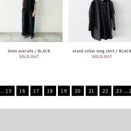
linen overalls / BLACK
stand collar long shirt / BLAC
SOLD OUT
SOLD OUT
...
15
16
17
18
19
20
21
22
23
...