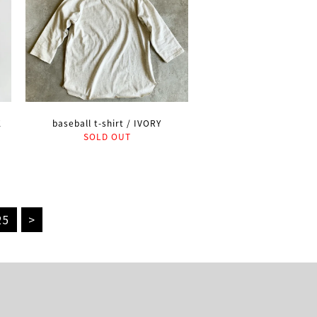
K
baseball t-shirt / IVORY
SOLD OUT
25
>