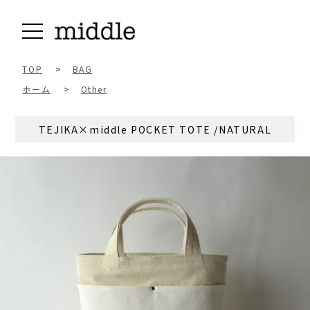
TOP
>
BAG
ホーム
>
Other
TEJIKA×middle POCKET TOTE /NATURAL