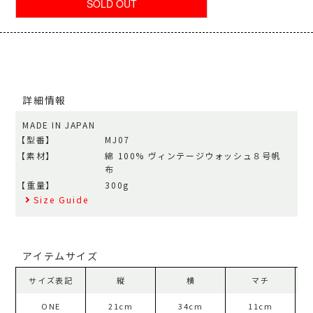
詳細情報
MADE IN JAPAN
【型番】
MJ07
【素材】
綿 100% ヴィンテージウォッシュ８号帆
布
【重量】
300g
Size Guide
アイテムサイズ
サイズ表記
縦
横
マチ
持
ONE
21cm
34cm
11cm