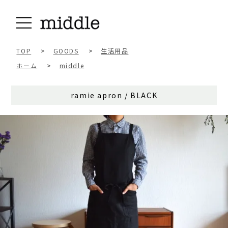
TOP
>
GOODS
>
生活用品
ホーム
>
middle
ramie apron / BLACK