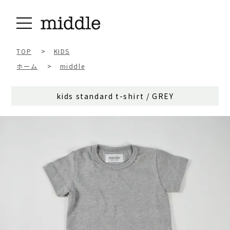
TOP
>
KIDS
ホーム
>
middle
kids standard t-shirt / GREY