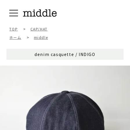
TOP
>
CAP/HAT
ホーム
>
middle
denim casquette / INDIGO