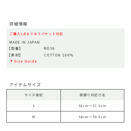
詳細情報
ご購入1点までゆうパケット対応
MADE IN JAPAN
【型番】
MD36
【素材】
COTTON 100%
Size Guide
アイテムサイズ
サイズ表記
頭周り対応寸法
S
56cm～57.5cm
M
58cm～59.5cm