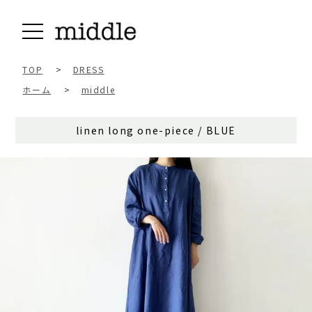
TOP
>
DRESS
ホーム
>
middle
linen long one-piece / BLUE