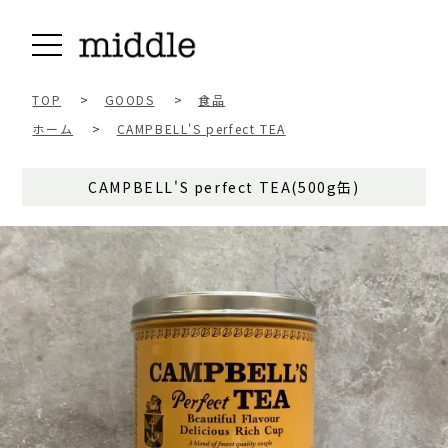
TOP
>
GOODS
>
食品
ホーム
>
CAMPBELL'S perfect TEA
CAMPBELL'S perfect TEA(500g缶)