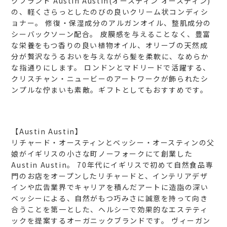
クブランド Austin Austin(オースティン オースティン)
の、軽くさらっとしたのびの良いクリーム状コンディシ
ョナー。
修復・保湿成分のアルガンオイル、整肌成分の
シーバックソーン配合。
皮膜感を与えることなく、豊富
な栄養をもつ香りの良い植物オイル、オリーブの天然成
分が贅沢なうるおいを与えながら髪を柔軟に、なめらか
な指通りにします。
ロンドンとマドリードで活躍する、
クリスチャン・ニュービーのアートワークが飾られたシ
ンプルな佇まいも素敵。ギフトとしてもおすすめです。
【Austin Austin】
リチャード・オースティンとベッシー・オースティンの父
娘がイギリスの小さな町ノーフォークにて創業した
Austin Austin。
70年代にイギリスで初めて自然食品専
門のお店をオープンしたリチャードと、インテリアデザ
インや広告業界でキャリアを積んだアートに造詣の深い
ベッシーによる、自然がもつ巧みさに誠意を持って向き
合うことを第一とした、ヘルシーで効果的なエステティ
ックを提案するオーガニックブランドです。
ヴィーガン