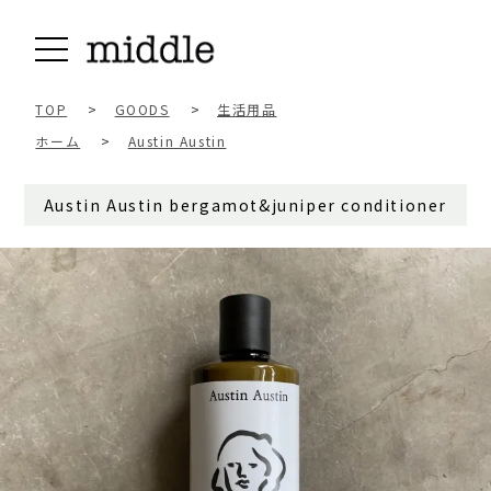
TOP
>
GOODS
>
生活用品
ホーム
>
Austin Austin
Austin Austin bergamot&juniper conditioner