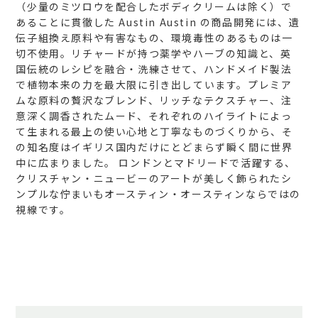
（少量のミツロウを配合したボディクリームは除く）で
あることに貫徹した Austin Austin の商品開発には、遺
伝子組換え原料や有害なもの、環境毒性のあるものは一
切不使用。リチャードが持つ薬学やハーブの知識と、英
国伝統のレシピを融合・洗練させて、ハンドメイド製法
で植物本来の力を最大限に引き出しています。プレミア
ムな原料の贅沢なブレンド、リッチなテクスチャー、注
意深く調香されたムード、それぞれのハイライトによっ
て生まれる最上の使い心地と丁寧なものづくりから、そ
の知名度はイギリス国内だけにとどまらず瞬く間に世界
中に広まりました。
ロンドンとマドリードで活躍する、
クリスチャン・ニュービーのアートが美しく飾られたシ
ンプルな佇まいもオースティン・オースティンならではの
視線です。