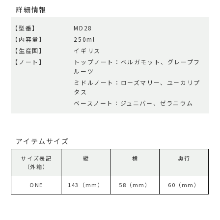
詳細情報
【型番】
MD28
【内容量】
250ml
【生産国】
イギリス
【ノート】
トップノート：ベルガモット、グレープフ
ルーツ
ミドルノート：ローズマリー、ユーカリプ
タス
ベースノート：ジュニパー、ゼラニウム
アイテムサイズ
サイズ表記
縦
横
奥行
（外箱）
ONE
143（mm）
58（mm）
60（mm）