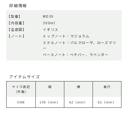
詳細情報
【型番】
MD30
【内容量】
300ml
【生産国】
イギリス
【ノート】
トップノート：マジョラム
ミドルノート：パルマローザ、ローズマリ
ー
ベースノート：ベチバー、ラベンダー
アイテムサイズ
サイズ表記
縦
横
奥行
（外箱）
ONE
159（mm）
62（mm）
62（mm）