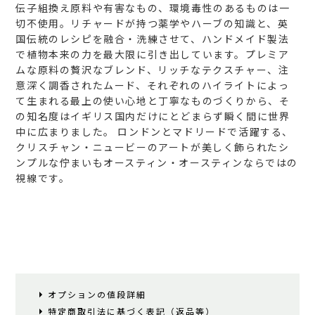
伝子組換え原料や有害なもの、環境毒性のあるものは一
切不使用。リチャードが持つ薬学やハーブの知識と、英
国伝統のレシピを融合・洗練させて、ハンドメイド製法
で植物本来の力を最大限に引き出しています。プレミア
ムな原料の贅沢なブレンド、リッチなテクスチャー、注
意深く調香されたムード、それぞれのハイライトによっ
て生まれる最上の使い心地と丁寧なものづくりから、そ
の知名度はイギリス国内だけにとどまらず瞬く間に世界
中に広まりました。
ロンドンとマドリードで活躍する、
クリスチャン・ニュービーのアートが美しく飾られたシ
ンプルな佇まいもオースティン・オースティンならではの
視線です。
オプションの値段詳細
特定商取引法に基づく表記（返品等）