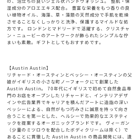
の、泡立ちの良いジェル状ハンドウォッシュ。
整肌・保
湿成分のアロエエキス配合。
豊富な栄養をもつ香りの良
い植物オイル、海藻、草・藻類の天然成分で手肌を乾燥
させることなくしっかりと洗浄、保護するマイルドな処
方です。
ロンドンとマドリードで活躍する、クリスチャ
ン・ニュービーのアートワークが飾られたシンプルな佇
まいも素敵。ギフトとしてもおすすめです。
【Austin Austin】
リチャード・オースティンとベッシー・オースティンの父
娘がイギリスの小さな町ノーフォークにて創業した
Austin Austin。
70年代にイギリスで初めて自然食品専
門のお店をオープンしたリチャードと、インテリアデザ
インや広告業界でキャリアを積んだアートに造詣の深い
ベッシーによる、自然がもつ巧みさに誠意を持って向き
合うことを第一とした、ヘルシーで効果的なエステティ
ックを提案するオーガニックブランドです。
ヴィーガン
（少量のミツロウを配合したボディクリームは除く）で
あることに貫徹した Austin Austin の商品開発には、遺