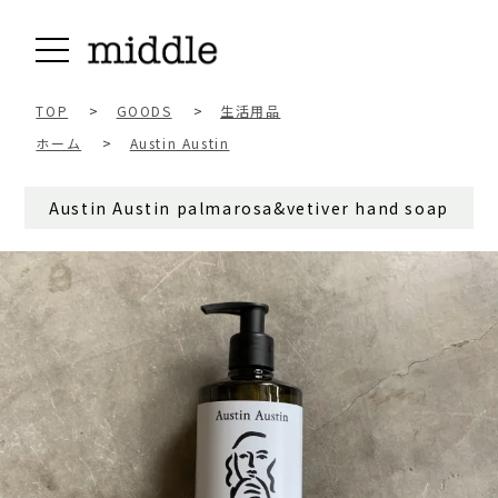
TOP
>
GOODS
>
生活用品
ホーム
>
Austin Austin
Austin Austin palmarosa&vetiver hand soap