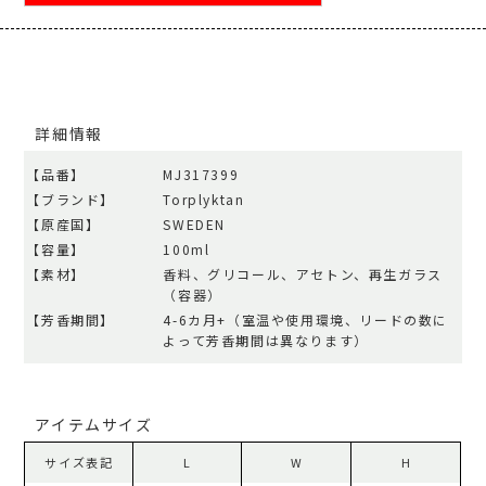
詳細情報
【品番】
MJ317399
【ブランド】
Torplyktan
【原産国】
SWEDEN
【容量】
100ml
【素材】
香料、グリコール、アセトン、再生ガラス
（容器）
【芳香期間】
4-6カ月+（室温や使用環境、リードの数に
よって芳香期間は異なります）
アイテムサイズ
サイズ表記
L
W
H