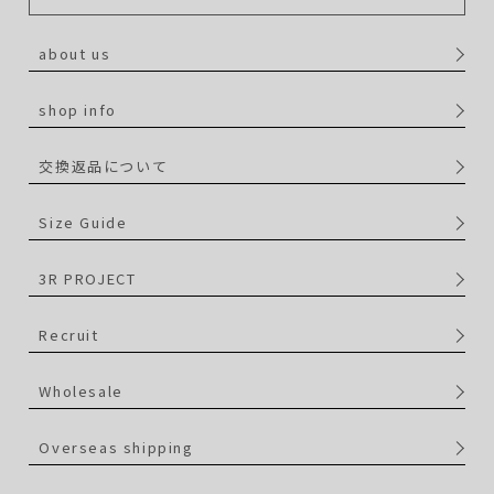
about us
shop info
交換返品について
Size Guide
3R PROJECT
Recruit
Wholesale
Overseas shipping