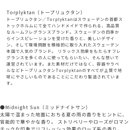
Torplyktan（トープリュクタン）
トープリュクタン／Torplyktanはスウェーデンの首都ス
トックホルムにて全てハンドメイドで作られる、高品質
なルームフレグランスブランド。スウェーデンの四季か
らインスピレーションを受けた香りと、美しいデザイ
ン、そして環境問題を積極的に取り入れたスウェーデン
本国で人気のブランド。
リラックス効果をもたらすフレ
グランスを多くの人に使ってもらいたい、そんな想いで
運営されています。また素材だけではなく、容器やラベ
ルなどトープリュクタンTorplyktanのすべてが上質で地
球にやさしいものであることにこだわり製造されていま
す。
●Midnight Sun（ミッドナイトサン）
太陽で温まった地面におちる夏の雨の香りをヒントに、
官能的で華やかな香り。
ストリベリーやローズがロマン
チックな印象でリフレッシュ効果のローズ系の香り。