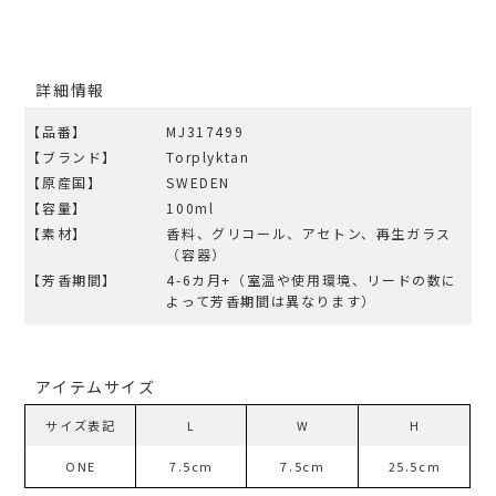
詳細情報
【品番】
MJ317499
【ブランド】
Torplyktan
【原産国】
SWEDEN
【容量】
100ml
【素材】
香料、グリコール、アセトン、再生ガラス
（容器）
【芳香期間】
4-6カ月+（室温や使用環境、リードの数に
よって芳香期間は異なります）
アイテムサイズ
サイズ表記
L
W
H
ONE
7.5cm
7.5cm
25.5cm