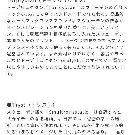
トープリュクタン／Torplyktanはスウェーデンの首都ス
トックホルムにて全てハンドメイドで作られる、高品質
なルームフレグランスブランド。スウェーデンの四季か
らインスピレーションを受けた香りと、美しいデザイ
ン、そして環境問題を積極的に取り入れたスウェーデン
本国で人気のブランド。
リラックス効果をもたらすフレ
グランスを多くの人に使ってもらいたい、そんな想いで
運営されています。また素材だけではなく、容器やラベ
ルなどトープリュクタンTorplyktanのすべてが上質で地
球にやさしいものであることにこだわり製造されていま
す。
●Tryst（トリスト）
スウェーデン語の「Smultronsställe」は直訳すると
「野イチゴのなる場所」。日常では「秘密の幸せの場
所」という意味で使われます。春に丸みを帯び膨らみ始
めるつぼみをイメージした甘く丸みのある香り。「
香り