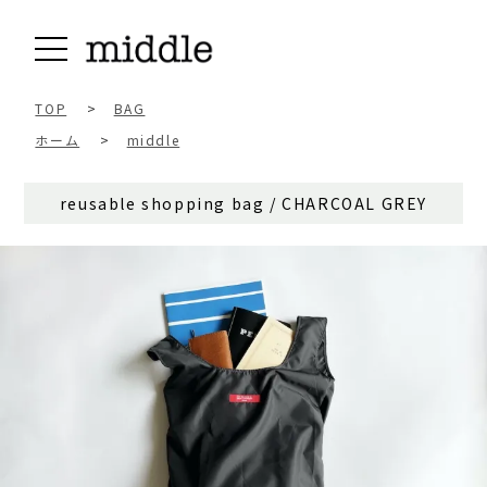
TOP
>
BAG
ホーム
>
middle
reusable shopping bag / CHARCOAL GREY