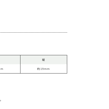
縦
mm
約19mm
す。