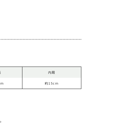
幅
内周
mm
約15cm
す。