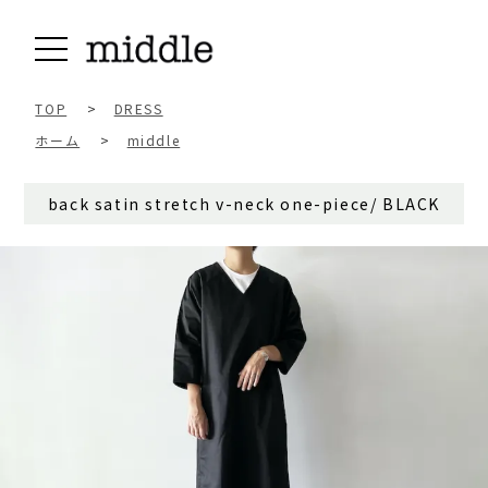
TOP
>
DRESS
ホーム
>
middle
back satin stretch v-neck one-piece/ BLACK