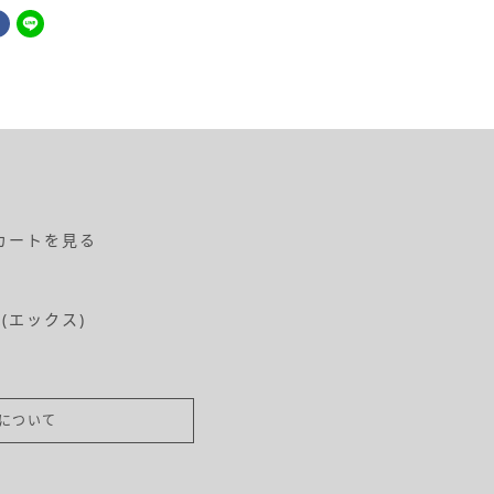
カートを見る
X(エックス)
について