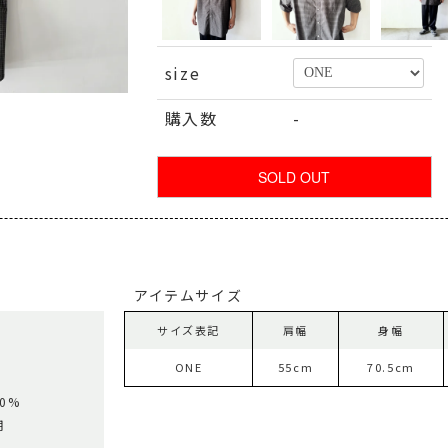
size
購入数
-
アイテムサイズ
サイズ表記
肩幅
身幅
ONE
55cm
70.5cm
00%
用