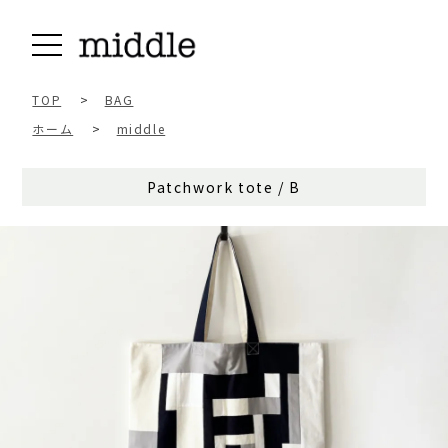
TOP
>
BAG
ホーム
>
middle
Patchwork tote / B