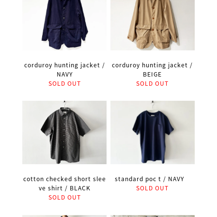
corduroy hunting jacket /
corduroy hunting jacket /
BEIGE
NAVY
SOLD OUT
SOLD OUT
cotton checked short slee
standard poc t / NAVY
ve shirt / BLACK
SOLD OUT
SOLD OUT