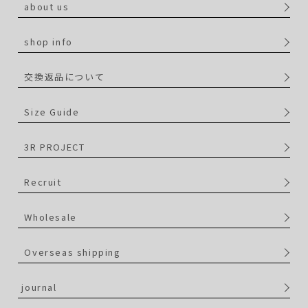
about us
shop info
交換返品について
Size Guide
3R PROJECT
Recruit
Wholesale
Overseas shipping
journal