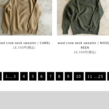
ool crew neck sweater / CAMEL
wool crew neck sweater / MOSS
18,700円(税込)
REEN
18,700円(税込)
1
...
3
4
5
6
7
8
9
10
11
...
25