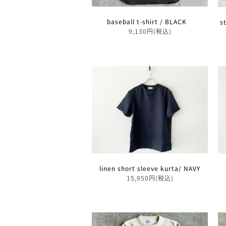
baseball t-shirt / BLACK
s
9,130円(税込)
linen short sleeve kurta/ NAVY
15,950円(税込)