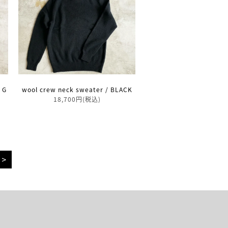
 G
wool crew neck sweater / BLACK
18,700円(税込)
>