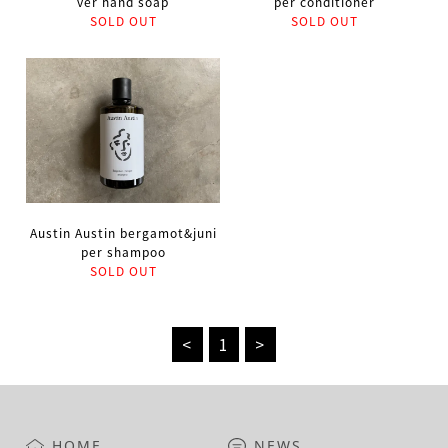
ver hand soap
per conditioner
SOLD OUT
SOLD OUT
Austin Austin bergamot&juni
per shampoo
SOLD OUT
<
1
>
HOME
NEWS